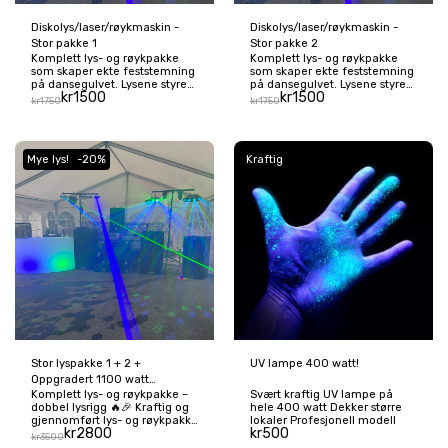
Diskolys/laser/røykmaskin -
Diskolys/laser/røykmaskin -
Stor pakke 1
Stor pakke 2
Komplett lys- og røykpakke
Komplett lys- og røykpakke
som skaper ekte feststemning
som skaper ekte feststemning
på dansegulvet. Lysene styres
på dansegulvet. Lysene styres
kr
1500
kr
1500
av musikken og passer perfekt
av musikken og passer perfekt
kr
1750
kr
1750
til fest, bryllup og russeslipp i
til fest, bryllup og russeslipp i
større lokaler (150 m²+). Kan
større lokaler (150 m²+). Kan
oppgraderes ved behov.
oppgraderes ved behov.
Mye lys!
-20%
Kraftig
Stor lyspakke 1 + 2 +
UV lampe 400 watt!
Oppgradert 1100 watt
Komplett lys- og røykpakke –
Svært kraftig UV lampe på
røykmaskin!
dobbel lysrigg 🔥🎉 Kraftig og
hele 400 watt Dekker større
gjennomført lys- og røykpakke
lokaler Profesjonell modell
kr
2800
kr
500
med to lysstativer, perfekt for
kr
3500
å skape maks feststemning på