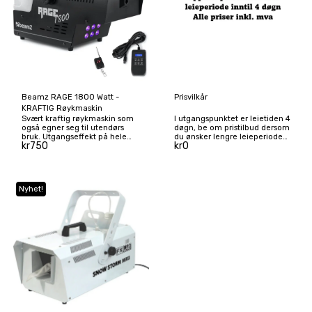
Beamz RAGE 1800 Watt -
Prisvilkår
KRAFTIG Røykmaskin
Svært kraftig røykmaskin som
I utgangspunktet er leietiden 4
også egner seg til utendørs
døgn, be om pristilbud dersom
bruk. Utgangseffekt på hele
du ønsker lengre leieperiode
kr
750
kr
0
530m³ pr. min. Pris inkl. full
enn dette.
tank med røykveske. DMX
Nyhet!