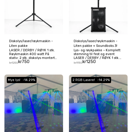
Diskolys/laser/røykmaskin -
Diskolys/laser/røykmaskin -
Liten pakke
Liten pakke + Soundboks 3!
LASER / DERBY / RØYK 1 stk.
Lys- og røykpakke – Komplett
Røykmaskin 400 watt På
stemning til fest og event
stativ: 2 stk. diskolys montert
LASER / DERBY / RØYK 1 stk.
kr
750
kr
1250
på stativ 2 stk. LASER 1. stk.
Røykmaskin 400 watt På
kr
1250
kr
1950
RGB led pan
stativ: 2 stk. diskolys montert
på stativ 2 stk. LASER 1. stk.
RGB led pan + 1 stk.
Soundboks 3! Pris pr. helg
Mye lys!
-14.29%
2 RGB Lasere!
-14.29%