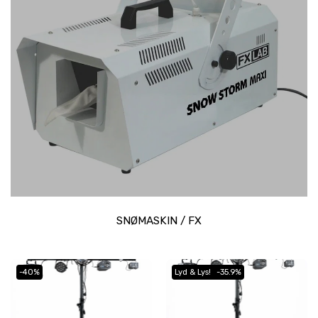
SNØMASKIN / FX
-40%
Lyd & Lys!
-35.9%