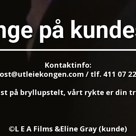
nge på kunde
Kontaktinfo:
ost@utleiekongen.com / tlf. 411 07 2
ist på bryllupstelt, vårt rykte er din t
©L E A Films &Eline Gray (kunde)