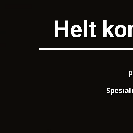
Helt ko
p
Spesial