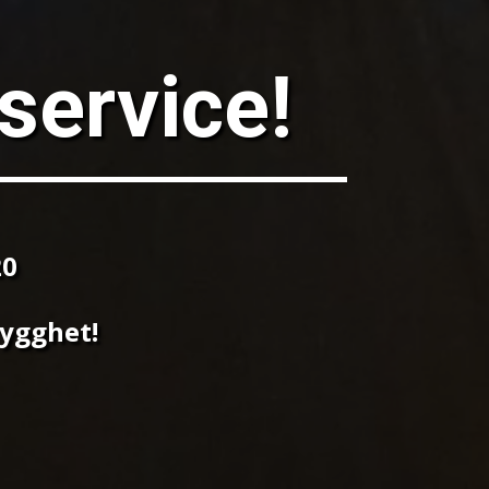
service!
20
rygghet!