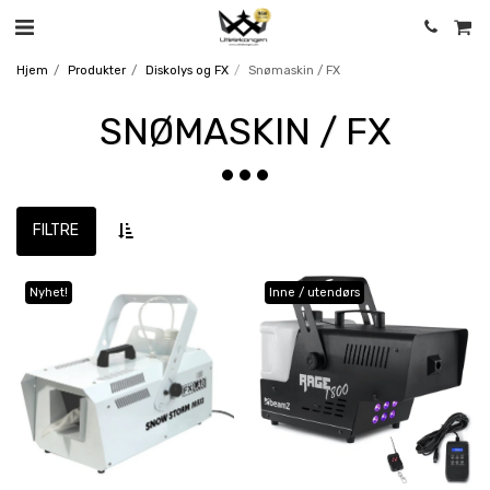
Hjem
Produkter
Diskolys og FX
Snømaskin / FX
SNØMASKIN / FX
FILTRE
Nyhet!
Inne / utendørs