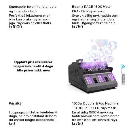
Snømaskin (skum) til utendørs
Beamz RAGE 1800 Watt -
og innendørs bruk
KRAFTIG Røykmaskin
Perfekt på lokasjoner man
Svært kraftig røykmaskin som
ikke kan bruke røykmaskin
også egner seg til utendørs
pga. røykvarsler, eller flott i
bruk. Utgangseffekt på hele
kr
1000
kr
750
kombinasjon med røyk!
530m³ pr. min. Pris inkl. full
Overrask vennene dine med
tank med røykveske. DMX
snøstorm (laget av skum)!
Denne høyytelses
snømaskinen fra FX Lab er
ideell for små til store
arrangementssteder både
innendørs og utendørs!
Maskinen benytter Venturi-
effekten sammen med en
1200 W motor for å skape
realistiske snøfnugg og
snøstormeffekter. Med en
uttakbar 5-liters
væskebeholder er den klar til
bruk på få minutter uten
oppvarmingstid . Både en
kablet og en trådløs
fjernkontroll for styring av
snøutslippet er inkludert. Den
kablede fjernkontrollen har
Prisvilkår
1500W Bubble & Fog Machine
full volumkontroll for justering
– 8 RGB 3-i-1 LED-røykmaskin
av snømengden. Enheten kan
I utgangspunktet er leietiden 4
En allsidig 1500W røyk- og
med DMX-scenelys og
plasseres frittstående på
døgn, be om pristilbud dersom
boblemaskin som kombinerer
gulvet eller monteres med det
fjernkontroll!
du ønsker lengre leieperiode
tre effekter i ett: klassisk røyk,
medfølgende robuste festet.
kr
0
kr
750
enn dette.
boblemaskin og fargerikt LED-
Den er laget av høykvalitets,
scenelys. Perfekt for bryllup,
slitesterkt stål med en solid,