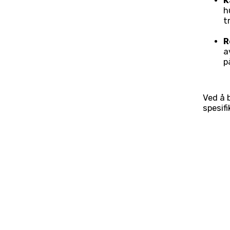
K
h
t
R
a
p
Ved å 
spesif