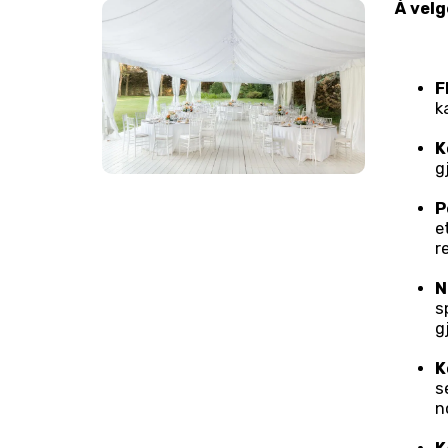
Å velg
F
k
K
g
P
e
r
N
s
g
K
s
n