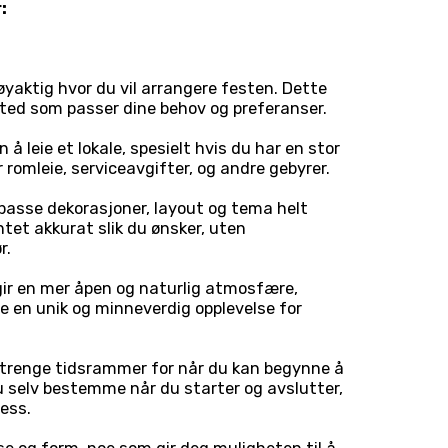
:
yaktig hvor du vil arrangere festen. Dette
 sted som passer dine behov og preferanser.
n å leie et lokale, spesielt hvis du har en stor
 romleie, serviceavgifter, og andre gebyrer.
ilpasse dekorasjoner, layout og tema helt
tet akkurat slik du ønsker, uten
r.
gir en mer åpen og naturlig atmosfære,
pe en unik og minneverdig opplevelse for
e strenge tidsrammer for når du kan begynne å
u selv bestemme når du starter og avslutter,
ess.