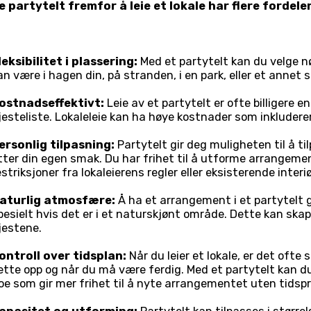
e partytelt fremfor å leie et lokale har flere fordeler
leksibilitet i plassering:
Med et partytelt kan du velge nø
an være i hagen din, på stranden, i en park, eller et annet
ostnadseffektivt:
Leie av et partytelt er ofte billigere en
jesteliste. Lokaleleie kan ha høye kostnader som inkluderer
ersonlig tilpasning:
Partytelt gir deg muligheten til å t
tter din egen smak. Du har frihet til å utforme arrangemen
estriksjoner fra lokaleierens regler eller eksisterende interiø
aturlig atmosfære:
Å ha et arrangement i et partytelt 
pesielt hvis det er i et naturskjønt område. Dette kan ska
jestene.
ontroll over tidsplan:
Når du leier et lokale, er det oft
ette opp og når du må være ferdig. Med et partytelt kan d
oe som gir mer frihet til å nyte arrangementet uten tidspr