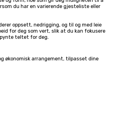
lse og form, noe som gir deg muligheten til å
rsom du har en varierende gjesteliste eller
derer oppsett, nedrigging, og til og med leie
eid for deg som vert, slik at du kan fokusere
ynte teltet for deg.
l og økonomisk arrangement, tilpasset dine