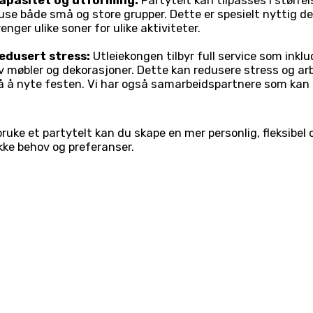
apasitet og utforming:
Partytelt kan tilpasses i større
use både små og store grupper. Dette er spesielt nyttig de
renger ulike soner for ulike aktiviteter.
edusert stress:
Utleiekongen tilbyr full service som inklu
v møbler og dekorasjoner. Dette kan redusere stress og arb
å å nyte festen. Vi har også samarbeidspartnere som kan p
bruke et partytelt kan du skape en mer personlig, fleksibe
ikke behov og preferanser.