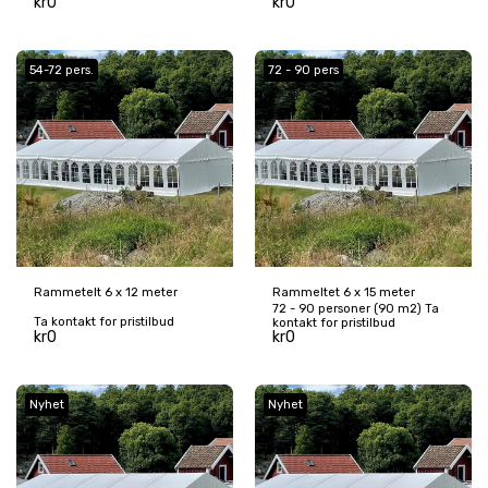
kr
0
kr
0
54-72 pers.
72 - 90 pers
Rammetelt 6 x 12 meter
Rammeltet 6 x 15 meter
72 - 90 personer (90 m2) Ta
Ta kontakt for pristilbud
kontakt for pristilbud
kr
0
kr
0
Nyhet
Nyhet