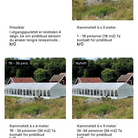
Prisvilkår
Rammetelt 6 x 3 meter
I utgangspunktet er leietiden 4
døgn, be om pristilbud dersom
1 - 18 personer (18 m2) Ta
du ønsker lengre leieperiode
kontakt for pristilbud
kr
0
kr
0
enn dette.
18 - 36 pers.
Nyhet!
Rammetelt 6 x 6 meter
Rammetelt 6 x 9 meter
18 - 36 personer (36 m2) Ta
36 -54 personer (54 m2) Ta
kontakt for pristilbud
kontakt for pristilbud