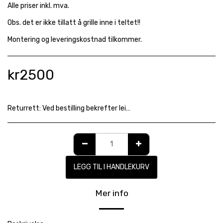
Alle priser inkl. mva.
Obs. det er ikke tillatt å grille inne i teltet!!
Montering og leveringskostnad tilkommer.
kr
2500
Returrett:
Ved bestilling bekrefter leietaker å ha lest og akseptert våre gjeldende leievilkår. Avtalen er bindende og vi henviser til våre avbestillingsfrister: https://www.utleiekongen.com/leievilk%C3%A5r
LEGG TIL I HANDLEKURV
Mer info