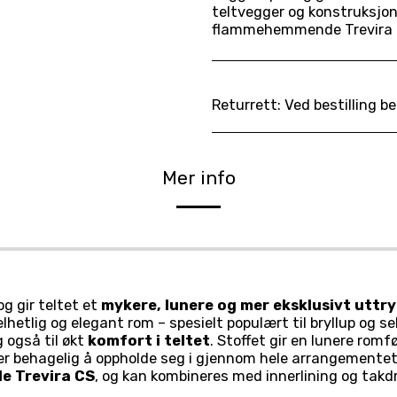
teltvegger og konstruksjon
flammehemmende Trevira 
Returrett:
Ved bestilling bekrefter leietaker å ha lest og akseptert våre gjeldende leievilkår. Avtalen er bindende
Mer info
g gir teltet et
mykere, lunere og mer eksklusivt uttr
lhetlig og elegant rom – spesielt populært til bryllup og se
g også til økt
komfort i teltet
. Stoffet gir en lunere romf
mer behagelig å oppholde seg i gjennom hele arrangementet
 Trevira CS
, og kan kombineres med innerlining og takd