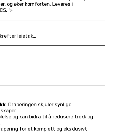
er, og øker komforten. Leveres i
CS. ✨
 og vi henviser til våre avbestillingsfrister: https://www.utleiekongen.com/leievilk%C3%A5r
ykk
. Draperingen skjuler synlige
lskaper.
ølelse og kan bidra til å redusere trekk og
.
rapering for et komplett og eksklusivt