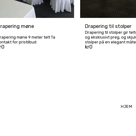
rapering møne
Drapering til stolper
Drapering til stolper gir telt
rapering møne 9 meter telt Ta
og eksklusivt preg, og skjul
ontakt for pristilbud
stolper på en elegant måte.
r
0
kr
0
stk. Ta kontakt for pristilbu
HJEM