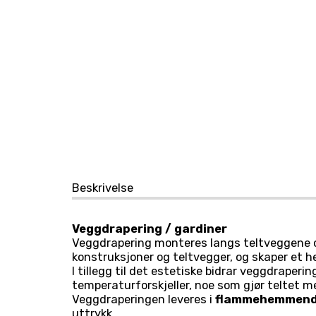
Beskrivelse
Veggdrapering / gardiner
Veggdrapering monteres langs teltveggene o
konstruksjoner og teltvegger, og skaper et he
I tillegg til det estetiske bidrar veggdraperin
temperaturforskjeller, noe som gjør teltet 
Veggdraperingen leveres i
flammehemmende
uttrykk.