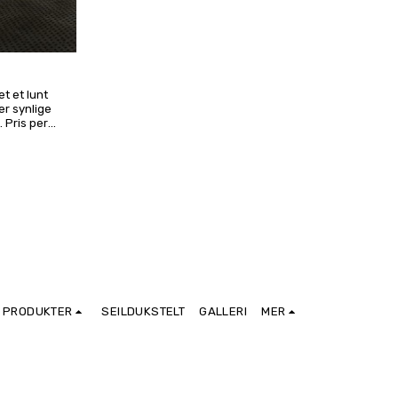
et et lunt
er synlige
 Pris per
d. ✨
PRODUKTER
SEILDUKSTELT
GALLERI
MER