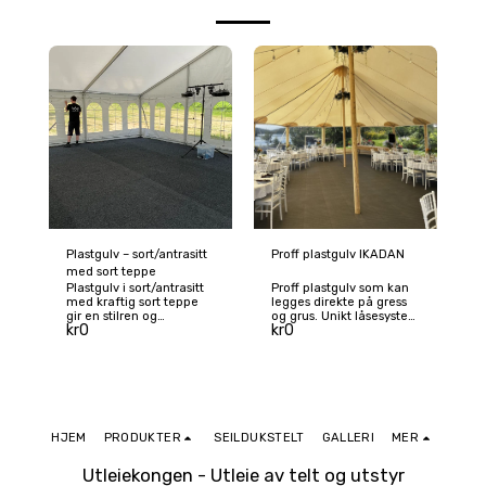
Plastgulv – sort/antrasitt
Proff plastgulv IKADAN
med sort teppe
Plastgulv i sort/antrasitt
Proff plastgulv som kan
med kraftig sort teppe
legges direkte på gress
gir en stilren og
og grus. Unikt låsesystem
kr
0
kr
0
komfortabel gulvløsning,
sørger for jevnt gulv uten
og er et populært valg til
kanter – spesielt godt
bryllup. Sklisikkert,
egnet på hardt underlag.
slitesterkt og UV-
Sklisikkert, UV-bestandig
bestandig, med god
og svært slitesterkt, med
drenering og høy
god drenering. Leveres
bæreevne (90 tonn/m²).
som IKADAN proffgulv i
Tåler ekstrem kulde og
100 × 50 cm plater (20
HJEM
PRODUKTER
SEILDUKSTELT
GALLERI
MER
varme.
mm). Ta kontakt for
pristilbud.
Utleiekongen - Utleie av telt og utstyr