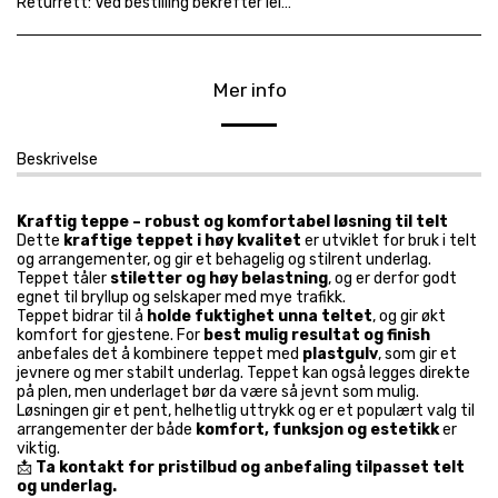
Returrett:
Ved bestilling bekrefter leietaker å ha lest og akseptert våre gjeldende leievilkår. Avtalen er bindende og vi henviser til våre avbestillingsfrister: https://www.utleiekongen.com/leievilk%C3%A5r
Mer info
Beskrivelse
Kraftig teppe – robust og komfortabel løsning til telt
Dette
kraftige teppet i høy kvalitet
er utviklet for bruk i telt
og arrangementer, og gir et behagelig og stilrent underlag.
Teppet tåler
stiletter og høy belastning
, og er derfor godt
egnet til bryllup og selskaper med mye trafikk.
Teppet bidrar til å
holde fuktighet unna teltet
, og gir økt
komfort for gjestene. For
best mulig resultat og finish
anbefales det å kombinere teppet med
plastgulv
, som gir et
jevnere og mer stabilt underlag. Teppet kan også legges direkte
på plen, men underlaget bør da være så jevnt som mulig.
Løsningen gir et pent, helhetlig uttrykk og er et populært valg til
arrangementer der både
komfort, funksjon og estetikk
er
viktig.
📩
Ta kontakt for pristilbud og anbefaling tilpasset telt
og underlag.