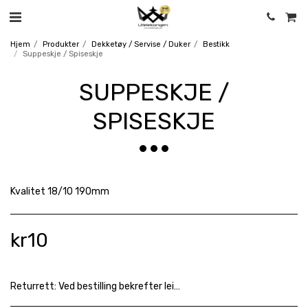
Hjem
Produkter
Dekketøy / Servise / Duker
Bestikk
Suppeskje / Spiseskje
SUPPESKJE /
SPISESKJE
Kvalitet 18/10 190mm
kr
10
Returrett:
Ved bestilling bekrefter leietaker å ha lest og akseptert våre gjeldende leievilkår. Avtalen er bindende og vi henviser til våre avbestillingsfrister: https://www.utleiekongen.com/leievilk%C3%A5r