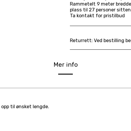
Rammetelt 9 meter bredde o
plass til 27 personer sitte
Ta kontakt for pristilbud
Returrett:
Ved bestilling bekrefter leietaker å ha lest og akseptert våre gjeldende leievilkår. Avtalen er bindende
Mer info
opp til ønsket lengde.