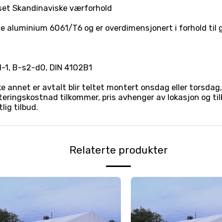
sset Skandinaviske værforhold
e aluminium 6061/T6 og er overdimensjonert i forhold til 
1-1, B-s2-d0, DIN 4102B1
ikke annet er avtalt blir teltet montert onsdag eller torsda
eringskostnad tilkommer, pris avhenger av lokasjon og ti
lig tilbud.
Relaterte produkter