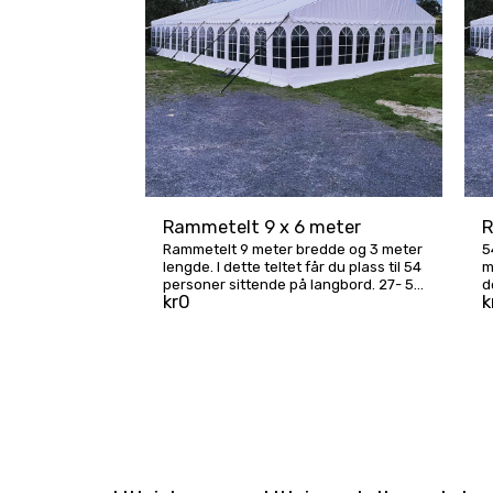
Rammetelt 9 x 6 meter
R
Rammetelt 9 meter bredde og 3 meter
5
lengde. I dette teltet får du plass til 54
m
personer sittende på langbord. 27- 54
d
kr
0
k
personer (54 m2) Ta kontakt for
p
pristilbud
k