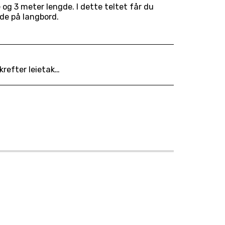
g 3 meter lengde. I dette teltet får du
nde på langbord.
 og vi henviser til våre avbestillingsfrister: https://www.utleiekongen.com/leievilk%C3%A5r