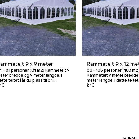
ammetelt 9 x 9 meter
Rammetelt 9 x 12 me
4 - 81 personer (81 m2) Rammetelt 9
80 - 108 personer (108 m2
eter bredde og 9 meter lengde. I
Rammetelt 9 meter bredde
ette teltet får du plass til 81
meter lengde. I dette teltet
r
0
kr
0
ersoner sittende på langbord. Ta
plass til 108 personer sitt
ontakt for pristilbud
langbord. Ta kontakt for pri
HJEM