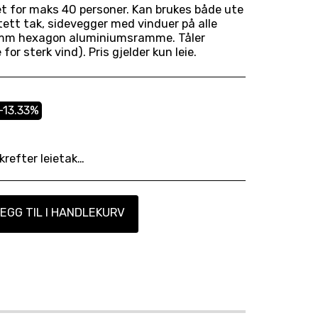
et for maks 40 personer. Kan brukes både ute
ett tak, sidevegger med vinduer på alle
0 mm hexagon aluminiumsramme. Tåler
for sterk vind). Pris gjelder kun leie.
-13.33%
 og vi henviser til våre avbestillingsfrister: https://www.utleiekongen.com/leievilk%C3%A5r
EGG TIL I HANDLEKURV