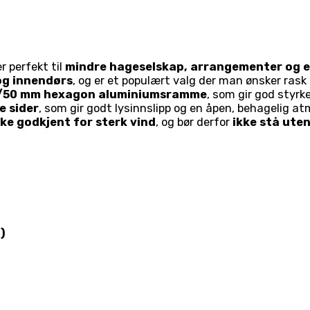
r perfekt til
mindre hageselskap, arrangementer og 
og innendørs
, og er et populært valg der man ønsker ras
0/50 mm hexagon aluminiumsramme
, som gir god styrk
e sider
, som gir godt lysinnslipp og en åpen, behagelig a
kke godkjent for sterk vind
, og bør derfor
ikke stå uten
.
)