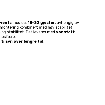
events
med ca.
18–32 gjester
, avhengig av
k montering kombinert med høy stabilitet.
e og stabilitet. Det leveres med
vanntett
tmosfære.
 tilsyn over lengre tid
.