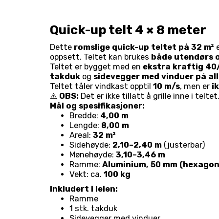
Quick-up telt 4 × 8 meter
Dette
romslige quick-up teltet på 32 m²
e
oppsett. Teltet kan brukes
både utendørs 
Teltet er bygget med en
ekstra kraftig 4
takduk
og
sidevegger med vinduer på all
Teltet tåler vindkast opptil
10 m/s
, men er
i
⚠️
OBS:
Det er ikke tillatt å grille inne i teltet
Mål og spesifikasjoner:
Bredde:
4,00 m
Lengde:
8,00 m
Areal:
32 m²
Sidehøyde:
2,10–2,40 m
(justerbar)
Mønehøyde:
3,10–3,46 m
Ramme:
Aluminium, 50 mm (hexagon
Vekt: ca.
100 kg
Inkludert i leien:
Ramme
1 stk. takduk
Sidevegger med vinduer