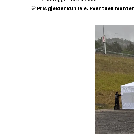
💡
Pris gjelder kun leie. Eventuell monter