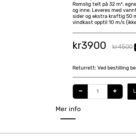
Romslig telt på 32 m², egn
og inne. Leveres med vannt
sider og ekstra kraftig 5
vindkast opptil 10 m/s (ikke 
kr
3900
kr
4500
Returrett:
Ved bestilling bekrefter leietaker å ha lest og akseptert våre gjeldende leievilkår. Avtalen er bindende
L
Mer info