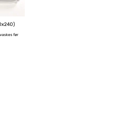
40x240)
 vaskes før
PRODUKTER
SEILDUKSTELT
GALLERI
MER