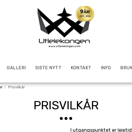
GALLERI
SISTE NYTT
KONTAKT
INFO
BRUK
er
Prisvilkår
PRISVILKÅR
I utgangspunktet er leieti