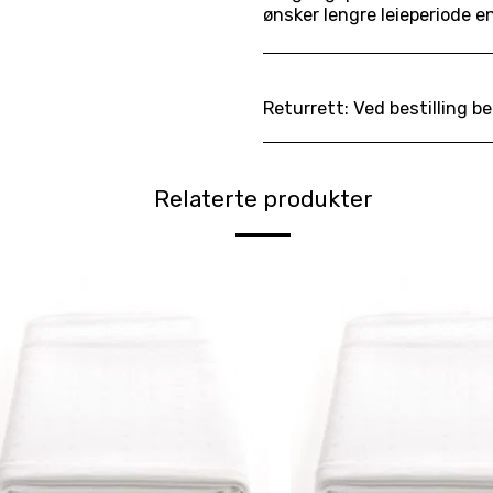
ønsker lengre leieperiode e
Returrett:
Ved bestilling bekrefter leietaker å ha lest og akseptert våre gjeldende leievilkår. Avtalen er bindende
Relaterte produkter