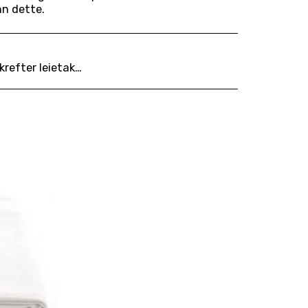
nn dette.
 og vi henviser til våre avbestillingsfrister: https://www.utleiekongen.com/leievilk%C3%A5r