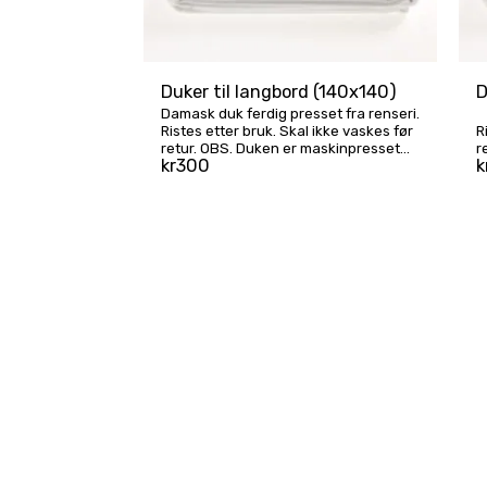
Duker til langbord (140x140)
D
Damask duk ferdig presset fra renseri.
Ristes etter bruk. Skal ikke vaskes før
R
retur. OBS. Duken er maskinpresset
r
kr
300
k
og ikke strøket så det vil være
pressekant på dukene. Pris for
dukposer tilkommer for damask duker
(100 kroner)