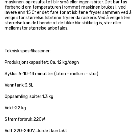
maskinen, og resultatet blir små eller ingen isbiter. Det bør tas
forbehold om temperaturen i rommet maskinen brukes i, ved
lavere enn 15 Cº er det fare for at isbitene fryser sammen ved å
velge stor størrelse. Isbitene fryser da raskere. Ved å velge liten
størrelse kan det hende at det ikke blir skikkelig is, stor eller
mellomstor størrelse anbefales.
Teknisk spesifikasjoner:
Produksjonskapasitet: Ca. 12 kg/døgn
Syklus:6-10-14 minutter (Liten - mellom - stor)
Vanntank:3,5L
Oppsamling isbiter:1,3 kg
Vekt:22 kg
Strømforbruk:220W
Volt:220-240V, Jordet kontakt