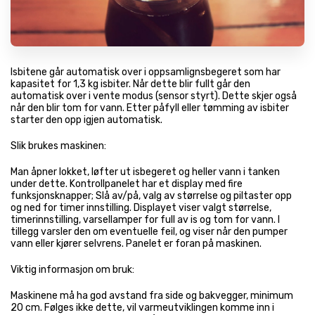
Isbitene går automatisk over i oppsamlignsbegeret som har
kapasitet for 1,3 kg isbiter. Når dette blir fullt går den
automatisk over i vente modus (sensor styrt). Dette skjer også
når den blir tom for vann. Etter påfyll eller tømming av isbiter
starter den opp igjen automatisk.
Slik brukes maskinen:
Man åpner lokket, løfter ut isbegeret og heller vann i tanken
under dette. Kontrollpanelet har et display med fire
funksjonsknapper; Slå av/på, valg av størrelse og piltaster opp
og ned for timer innstilling. Displayet viser valgt størrelse,
timerinnstilling, varsellamper for full av is og tom for vann. I
tillegg varsler den om eventuelle feil, og viser når den pumper
vann eller kjører selvrens. Panelet er foran på maskinen.
Viktig informasjon om bruk:
Maskinene må ha god avstand fra side og bakvegger, minimum
20 cm. Følges ikke dette, vil varmeutviklingen komme inn i